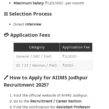
Maximum Salary:
₹1,23,100/- per month
⚖️ Selection Process
Direct
Interview
💳 Application Fees
Category
Application Fee
General / OBC / EWS
₹3,000/-
SC / ST / Women / PWD
₹200/-
🖊️ How to Apply for AIIMS Jodhpur
Recruitment 2025?
Visit the official website of AIIMS Jodhpur.
Go to the
Recruitment / Career Section
.
Find the notification for
Assistant Professor