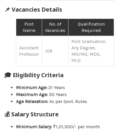
📌 Vacancies Details
Post
No. of
Qualification
Name
Vacancies
Required
Post Graduation,
Assistant
Any Degree,
109
Professor
MD/MS, MDS,
Ph.D
🎓 Eligibility Criteria
Minimum Age:
21 Years
Maximum Age:
50 Years
Age Relaxation:
As per Govt. Rules
💰 Salary Structure
Minimum Salary:
₹1,01,500/- per month