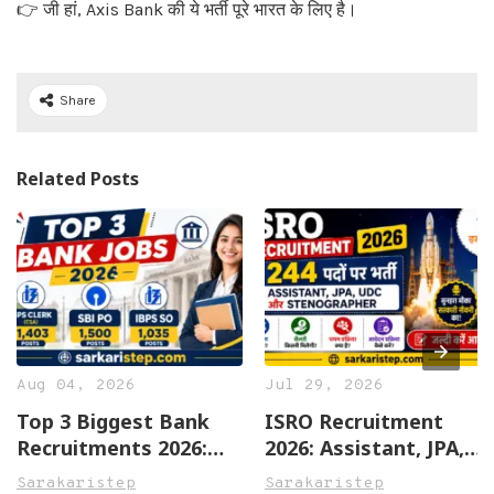
👉 जी हां, Axis Bank की ये भर्ती पूरे भारत के लिए है।
Share
Related Posts
Aug 04, 2026
Jul 29, 2026
Top 3 Biggest Bank
ISRO Recruitment
Recruitments 2026:
2026: Assistant, JPA,
IBPS Clerk, SBI PO और
UDC और Stenographer
Sarakaristep
Sarakaristep