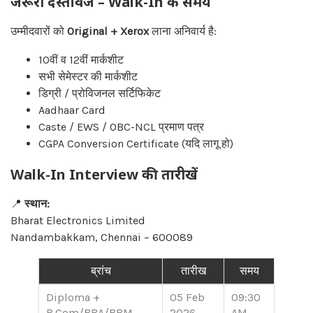
जरूरी दस्तावेज – Walk-In के समय
उम्मीदवारों को
Original + Xerox
लाना अनिवार्य है:
10वीं व 12वीं मार्कशीट
सभी सेमेस्टर की मार्कशीट
डिग्री / प्रोविजनल सर्टिफिकेट
Aadhaar Card
Caste / EWS / OBC-NCL प्रमाण पत्र
CGPA Conversion Certificate (यदि लागू हो)
Walk-In Interview की तारीखें
📍
स्थान:
Bharat Electronics Limited
Nandambakkam, Chennai – 600089
ब्रांच
तारीख
समय
Diploma +
05 Feb
09:30
B.Com/BBA/BBM
2026
AM