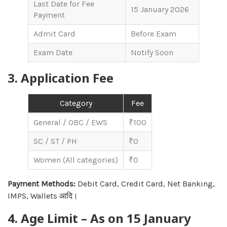
Last Date for Fee
15 January 2026
Payment
Admit Card
Before Exam
Exam Date
Notify Soon
3. Application Fee
Category
Fee
General / OBC / EWS
₹100
SC / ST / PH
₹0
Women (All categories)
₹0
Payment Methods:
Debit Card, Credit Card, Net Banking,
IMPS, Wallets आदि।
4. Age Limit – As on 15 January