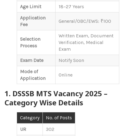
Age Limit
18–27 Years
Application
General/OBC/EWS: ₹100
Fee
Written Exam, Document
Selection
Verification, Medical
Process
Exam
Exam Date
Notify Soon
Mode of
Online
Application
1. DSSSB MTS Vacancy 2025 –
Category Wise Details
Category
No. of Posts
UR
302