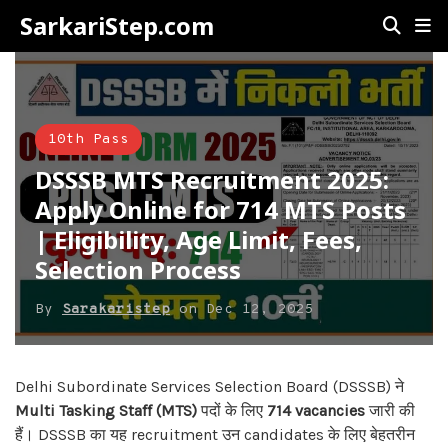
SarkariStep.com
10th Pass
DSSSB MTS Recruitment 2025:
Apply Online for 714 MTS Posts
| Eligibility, Age Limit, Fees,
Selection Process
By
Sarakaristep
on
Dec 12, 2025
Delhi Subordinate Services Selection Board (DSSSB) ने
Multi Tasking Staff (MTS)
पदों के लिए
714 vacancies
जारी की
हैं। DSSSB का यह recruitment उन candidates के लिए बेहतरीन