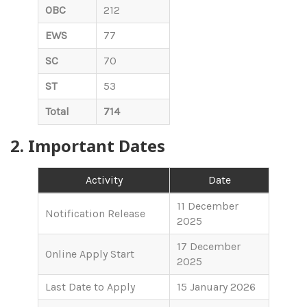
OBC
212
EWS
77
SC
70
ST
53
Total
714
2. Important Dates
Activity
Date
11 December
Notification Release
2025
17 December
Online Apply Start
2025
Last Date to Apply
15 January 2026