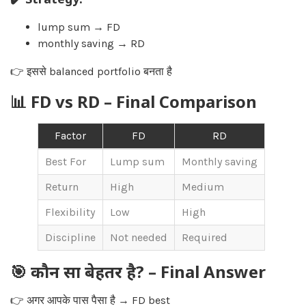
lump sum → FD
monthly saving → RD
👉 इससे balanced portfolio बनता है
📊 FD vs RD – Final Comparison
Factor
FD
RD
Best For
Lump sum
Monthly saving
Return
High
Medium
Flexibility
Low
High
Discipline
Not needed
Required
🎯 कौन सा बेहतर है? – Final Answer
👉 अगर आपके पास पैसा है → FD best