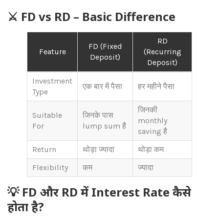
⚔️ FD vs RD – Basic Difference
RD
FD (Fixed
Feature
(Recurring
Deposit)
Deposit)
Investment
एक बार में पैसा
हर महीने पैसा
Type
जिनकी
Suitable
जिनके पास
monthly
For
lump sum है
saving है
Return
थोड़ा ज्यादा
थोड़ा कम
Flexibility
कम
ज्यादा
💡 FD और RD में Interest Rate कैसे
होता है?