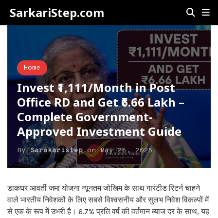
SarkariStep.com
Home
Invest ₹1,111/Month in Post
Office RD and Get ₹6.66 Lakh –
Complete Government-
Approved Investment Guide
By
Sarakaristep
on
May 26, 2025
डाकघर आवर्ती जमा योजना न्यूनतम जोखिम के साथ गारंटीड रिटर्न चाहने
वाले भारतीय निवेशकों के लिए सबसे विश्वसनीय और सुलभ निवेश विकल्पों में
से एक के रूप में उभरी है। 6.7% प्रति वर्ष की वर्तमान ब्याज दर के साथ, यह