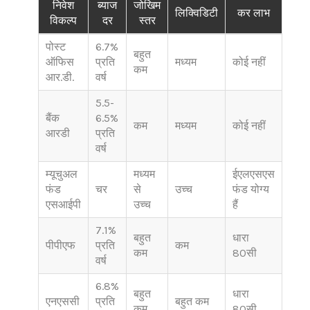
निवेश
ब्याज
जोखिम
लिक्विडिटी
कर लाभ
विकल्प
दर
स्तर
पोस्ट
6.7%
बहुत
ऑफिस
प्रति
मध्यम
कोई नहीं
कम
आर.डी.
वर्ष
5.5-
बैंक
6.5%
कम
मध्यम
कोई नहीं
आरडी
प्रति
वर्ष
म्यूचुअल
मध्यम
ईएलएसएस
फंड
चर
से
उच्च
फंड योग्य
एसआईपी
उच्च
हैं
7.1%
बहुत
धारा
पीपीएफ
प्रति
कम
कम
80सी
वर्ष
6.8%
बहुत
धारा
एनएससी
प्रति
बहुत कम
कम
80सी