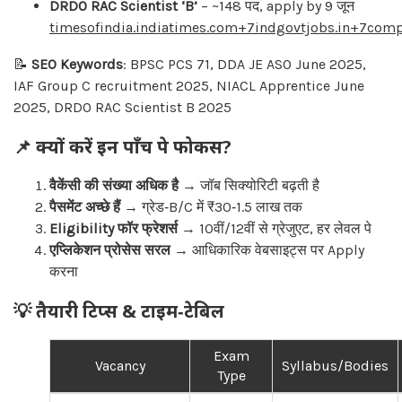
DRDO RAC Scientist ‘B’
– ~148 पद, apply by 9 जून
timesofindia.indiatimes.com+7indgovtjobs.in+7comp
📝
SEO Keywords
: BPSC PCS 71, DDA JE ASO June 2025,
IAF Group C recruitment 2025, NIACL Apprentice June
2025, DRDO RAC Scientist B 2025
📌 क्यों करें इन पाँच पे फोकस?
वैकेंसी की संख्या अधिक है
→ जॉब सिक्योरिटी बढ़ती है
पैसमेंट अच्छे हैं
→ ग्रेड‑B/C में ₹30‑1.5 लाख तक
Eligibility फॉर फ्रेशर्स
→ 10वीं/12वीं से ग्रेजुएट, हर लेवल पे
एप्लिकेशन प्रोसेस सरल
→ आधिकारिक वेबसाइट्स पर Apply
करना
💡 तैयारी टिप्स & टाइम‑टेबिल
Exam
Vacancy
Syllabus/Bodies
Type