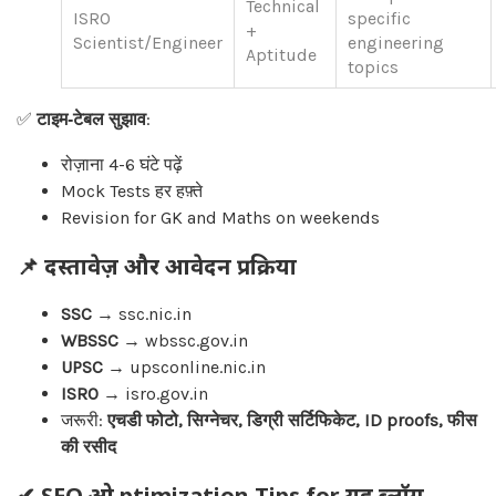
Technical
ISRO
specific
+
Scientist/Engineer
engineering
Aptitude
topics
✅
टाइम‑टेबल सुझाव
:
रोज़ाना 4-6 घंटे पढ़ें
Mock Tests हर हफ़्ते
Revision for GK and Maths on weekends
📌 दस्तावेज़ और आवेदन प्रक्रिया
SSC
→ ssc.nic.in
WBSSC
→ wbssc.gov.in
UPSC
→ upsconline.nic.in
ISRO
→ isro.gov.in
जरूरी:
एचडी फोटो, सिग्नेचर, डिग्री सर्टिफिकेट, ID proofs, फीस
की रसीद
✔ SEO ओ ptimization Tips for यह ब्लॉग