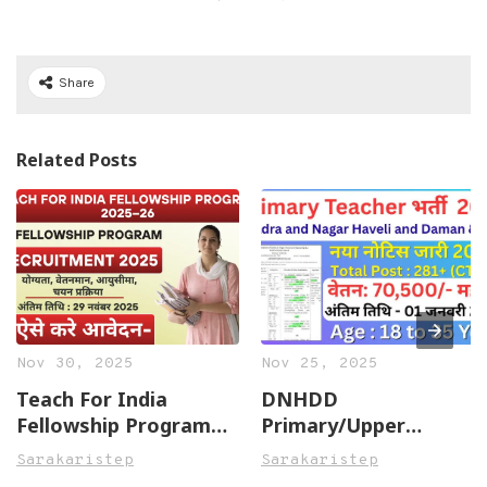
Share
Related Posts
Nov 30, 2025
Nov 25, 2025
Teach For India
DNHDD
Fellowship Program
Primary/Upper
2025–26: संपूर्ण जानकारी,
Primary Teacher
Sarakaristep
Sarakaristep
पात्रता, लाभ, आवेदन
Recruitment 2025: 281