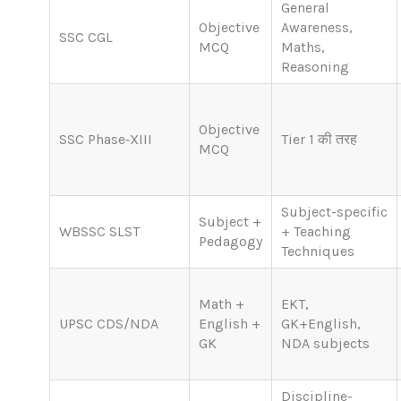
General
Objective
Awareness,
SSC CGL
MCQ
Maths,
Reasoning
Objective
SSC Phase‑XIII
Tier 1 की तरह
MCQ
Subject-specific
Subject +
WBSSC SLST
+ Teaching
Pedagogy
Techniques
Math +
EKT,
UPSC CDS/NDA
English +
GK+English,
GK
NDA subjects
Discipline-