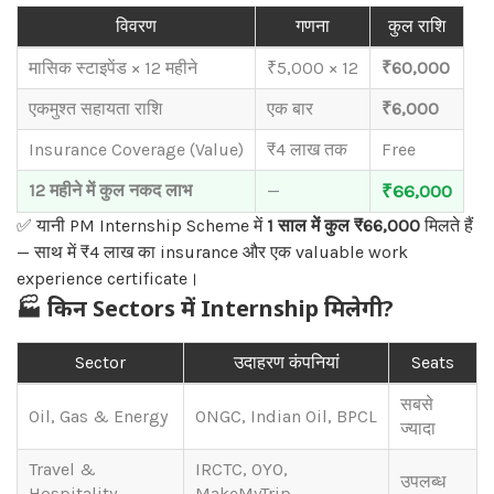
विवरण
गणना
कुल राशि
मासिक स्टाइपेंड × 12 महीने
₹5,000 × 12
₹60,000
एकमुश्त सहायता राशि
एक बार
₹6,000
Insurance Coverage (Value)
₹4 लाख तक
Free
12 महीने में कुल नकद लाभ
—
₹66,000
✅ यानी PM Internship Scheme में
1 साल में कुल ₹66,000
मिलते हैं
— साथ में ₹4 लाख का insurance और एक valuable work
experience certificate।
🏭
किन Sectors में Internship मिलेगी?
Sector
उदाहरण कंपनियां
Seats
सबसे
Oil, Gas & Energy
ONGC, Indian Oil, BPCL
ज्यादा
Travel &
IRCTC, OYO,
उपलब्ध
Hospitality
MakeMyTrip