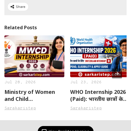
Share
Related Posts
Jul 28, 2026
Jul 23, 2026
Ministry of Women
WHO Internship 2026
and Child
(Paid): भारतीय छात्रों के
Development (MWCD)
लिए Switzerland
Sarakaristep
Sarakaristep
Internship 2026:
Internship | Stipend,
Eligibility, Stipend,
Eligibility & Apply
How to Apply,
Guide