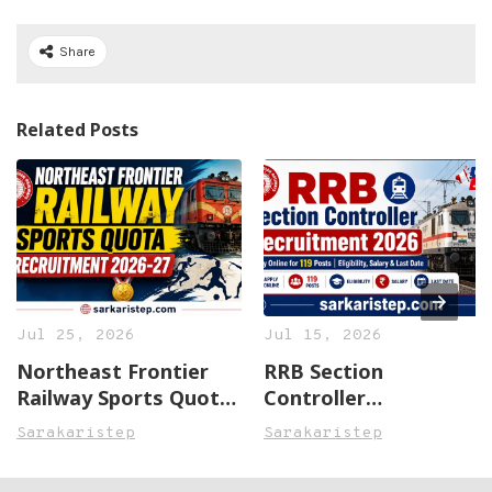
Share
Related Posts
Jul 25, 2026
Jul 15, 2026
Northeast Frontier
RRB Section
Railway Sports Quota
Controller
Recruitment 2026-27
Recruitment 2026:
Sarakaristep
Sarakaristep
Apply Online for 119
Posts | Eligibility,