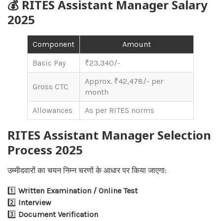
💰 RITES Assistant Manager Salary
2025
Component
Amount
Basic Pay
₹23,340/-
Approx. ₹42,478/- per
Gross CTC
month
Allowances
As per RITES norms
RITES Assistant Manager Selection
Process 2025
उम्मीदवारों का चयन निम्न चरणों के आधार पर किया जाएगा:
1️⃣
Written Examination / Online Test
2️⃣
Interview
3️⃣
Document Verification