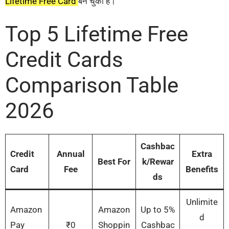
Lifetime Free Card
बन चुका है।
Top 5 Lifetime Free
Credit Cards
Comparison Table
2026
Cashbac
Credit
Annual
Extra
Best For
k/Rewar
Card
Fee
Benefits
ds
Unlimite
Amazon
Amazon
Up to 5%
d
Pay
₹0
Shoppin
Cashbac