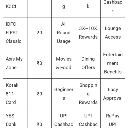
Cashbac
ICICI
g
k
k
IDFC
All
3X–10X
Lounge
FIRST
₹0
Round
Rewards
Access
Classic
Usage
Entertain
Axis My
Movies
Dining
₹0
ment
Zone
& Food
Offers
Benefits
Kotak
Shoppin
Beginner
Easy
811
₹0
g
s
Approval
Card
Rewards
YES
UPI
UPI
RuPay
Bank
₹0
Cashbac
Cashbac
UPI