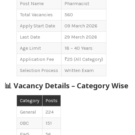
Post Name
Pharmacist
Total Vacancies
560
Apply Start Date
09 March 2026
Last Date
29 March 2026
Age Limit
18 – 40 Years
Application Fee
₹25 (All Category)
Selection Process
Written Exam
📊 Vacancy Details – Category Wise
Category
Posts
General
224
OBC
151
EWS
56