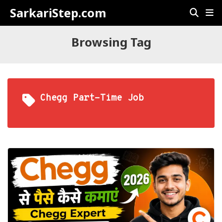
SarkariStep.com
Browsing Tag
Chegg Part-Time Job