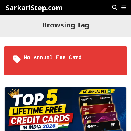
SarkariStep.com
Browsing Tag
No Annual Fee Card