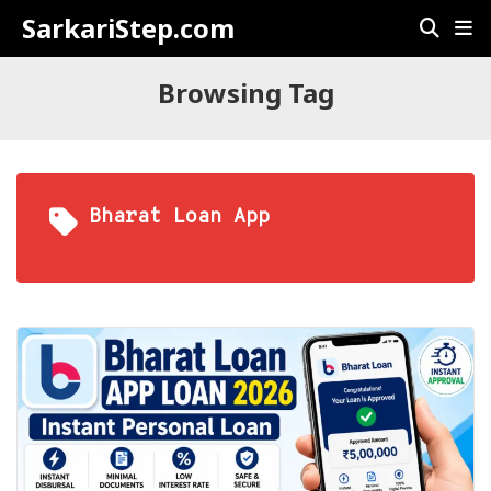
SarkariStep.com
Browsing Tag
Bharat Loan App